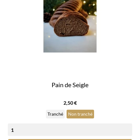
Pain de Seigle
Prix
2,50 €
Tranché
Non tranché