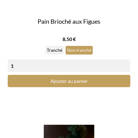
Pain Brioché aux Figues
Prix
8,50 €
Tranché
Non tranché
Ajouter au panier