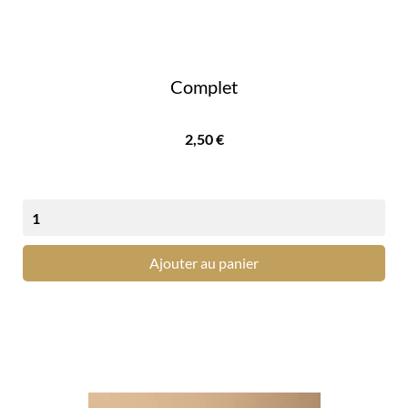
Complet
Prix
2,50 €
Ajouter au panier