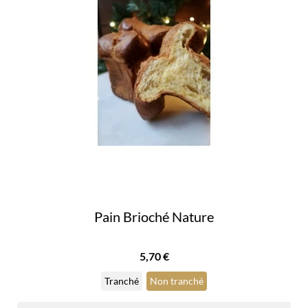
Pain Brioché Nature
Prix
5,70 €
Tranché
Non tranché