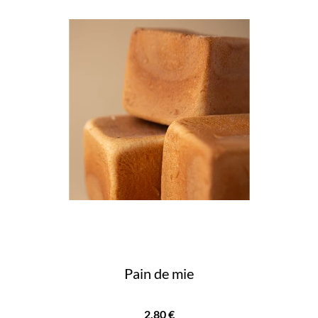
Pain de mie
Prix
2,80 €