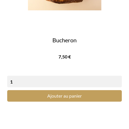
Bucheron
Prix
7,50 €
Ajouter au panier