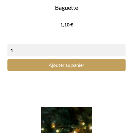
Baguette
Prix
1,10 €
Ajouter au panier