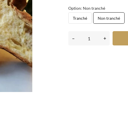
Option: Non tranché
Tranché
Non tranché
–
+