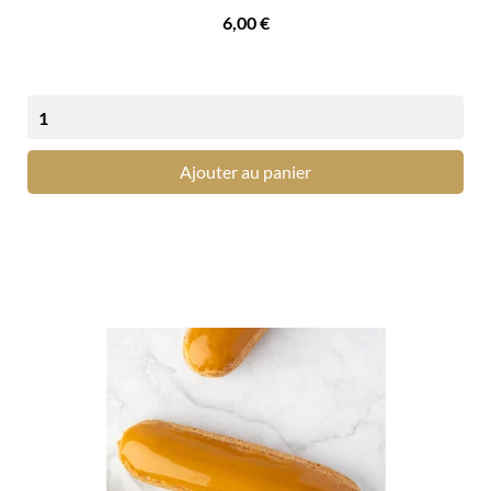
Prix
6,00 €
Ajouter au panier