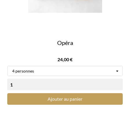
Opéra
Prix
24,00 €
Ajouter au panier