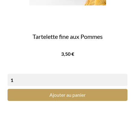
Tartelette fine aux Pommes
Prix
3,50 €
Ajouter au panier