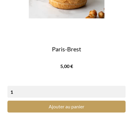
Paris-Brest
Prix
5,00 €
Ajouter au panier