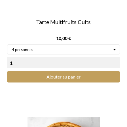
Tarte Multifruits Cuits
Prix
10,00 €
Ajouter au panier