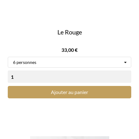
Le Rouge
Prix
33,00 €
Ajouter au panier