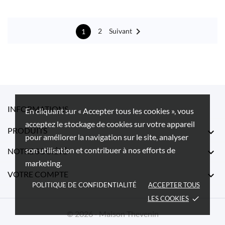

Suivant
2
1
INFORMATIONS
En cliquant sur « Accepter tous les cookies », vous
acceptez le stockage de cookies sur votre appareil
PRODUITS

pour améliorer la navigation sur le site, analyser
son utilisation et contribuer à nos efforts de
NOTRE SOCIÉTÉ

marketing.
VOTRE COMPTE

POLITIQUE DE CONFIDENTIALITÉ
ACCEPTER TOUS
LES COOKIES
done
© 2026 - Maison Thevenin