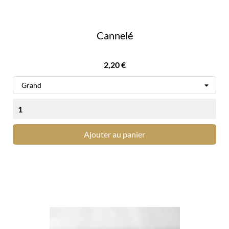
Cannelé
Prix
2,20 €
Ajouter au panier