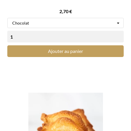
Prix
2,70 €
Ajouter au panier