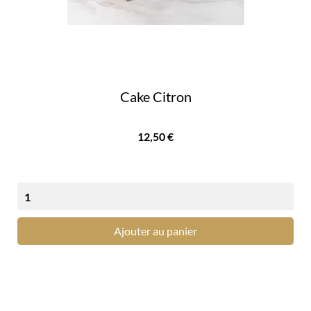
Cake Citron
Prix
12,50 €
Ajouter au panier