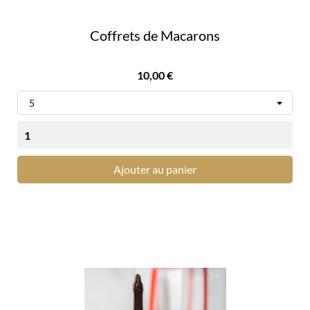
Coffrets de Macarons
Prix
10,00 €
Ajouter au panier