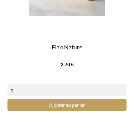
Flan Nature
Prix
2,70 €
Ajouter au panier