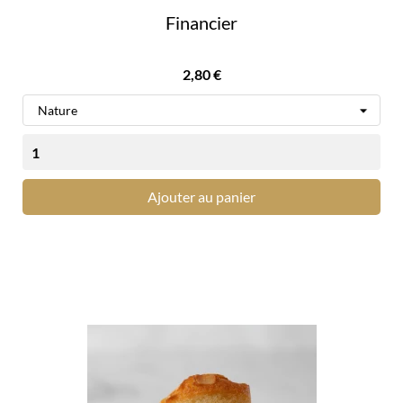
Financier
Prix
2,80 €
Ajouter au panier