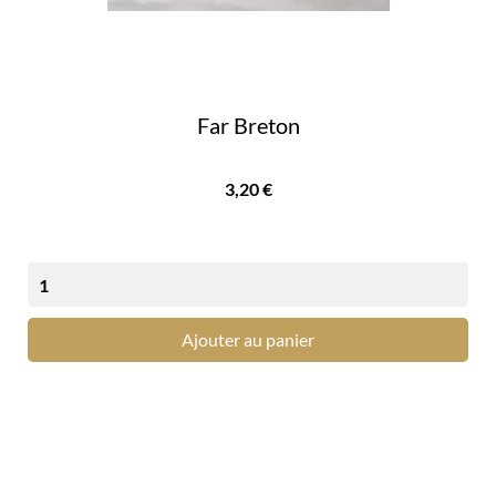
Far Breton
Prix
3,20 €
Ajouter au panier