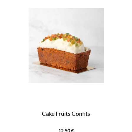
Cake Fruits Confits
Prix
12,50 €