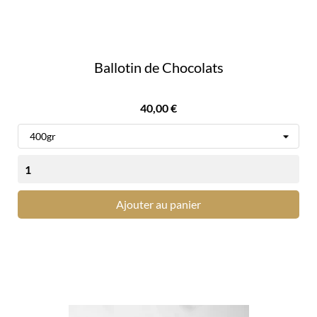
Ballotin de Chocolats
Prix
40,00 €
Ajouter au panier