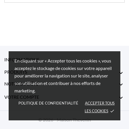
INFORMATIONS
En cliquant sur « Accepter tous les cookies », vous
acceptez le stockage de cookies sur votre appareil
PRODUITS

pour améliorer la navigation sur le site, analyser
son utilisation et contribuer à nos efforts de
NOTRE SOCIÉTÉ

marketing.
VOTRE COMPTE

POLITIQUE DE CONFIDENTIALITÉ
ACCEPTER TOUS
LES COOKIES
done
© 2026 - Maison Thevenin